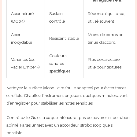
Acier nitruré
Sustain
Réponse équilibrée,
(DC04)
contrôlé
utilisé souvent
Acier
Moins de corrosion,
Résistant, stable
inoxydable
tenue d’accord
Couleurs
Variantes (ex.
Plus de caractère,
sonores
«acier Ember»)
utile pour textures
spécifiques
Nettoyez la surface (alcool, cire/huile adaptée) pour éviter traces
et reflets. Chauffez l’instrument en jouant quelques minutes avant
d’enregistrer pour stabiliser les notes sensibles.
Contrôlez le Gu et la coque inférieure : pas de bavures ni de ruban
abîmé. Faites un test avec un accordeur stroboscopique si
possible.