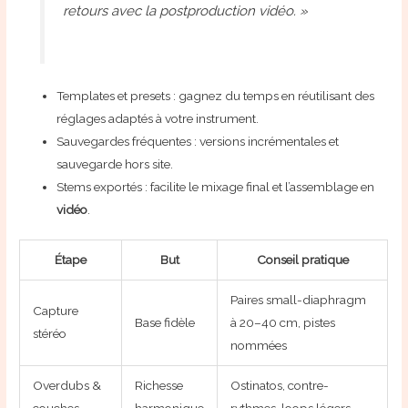
retours avec la postproduction vidéo. »
Templates et presets : gagnez du temps en réutilisant des
réglages adaptés à votre instrument.
Sauvegardes fréquentes : versions incrémentales et
sauvegarde hors site.
Stems exportés : facilite le mixage final et l’assemblage en
vidéo
.
Étape
But
Conseil pratique
Paires small-diaphragm
Capture
Base fidèle
à 20–40 cm, pistes
stéréo
nommées
Overdubs &
Richesse
Ostinatos, contre-