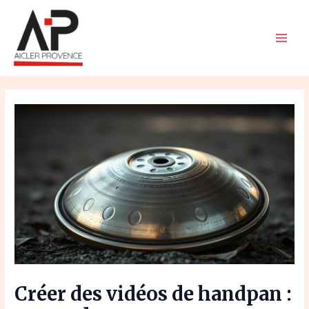
Aller
Navigation
Main
au
des
Men
contenu
articles
Créer des vidéos de handpan :