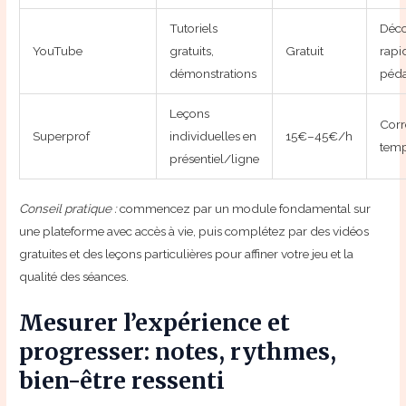
Tutoriels
Déco
YouTube
gratuits,
Gratuit
rapi
démonstrations
péd
Leçons
Corr
Superprof
individuelles en
15€–45€/h
temp
présentiel/ligne
Conseil pratique :
commencez par un module fondamental sur
une plateforme avec accès à vie, puis complétez par des vidéos
gratuites et des leçons particulières pour affiner votre jeu et la
qualité des séances.
Mesurer l’expérience et
progresser: notes, rythmes,
bien-être ressenti