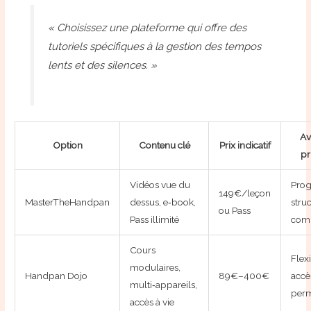
« Choisissez une plateforme qui offre des
tutoriels spécifiques à la gestion des tempos
lents et des silences. »
Av
Option
Contenu clé
Prix indicatif
pr
Vidéos vue du
Prog
149€/leçon
MasterTheHandpan
dessus, e‑book,
struc
ou Pass
Pass illimité
com
Cours
Flexi
modulaires,
Handpan Dojo
89€–400€
accè
multi‑appareils,
per
accès à vie