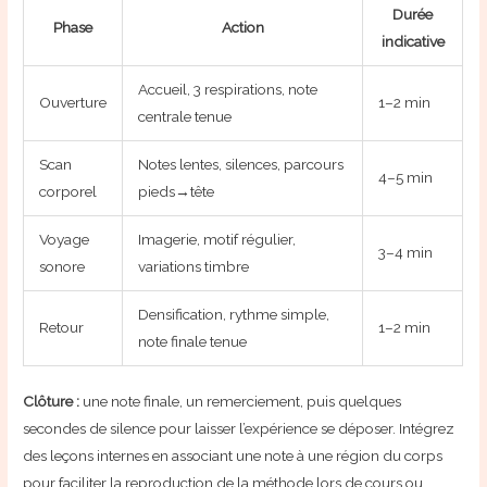
Durée
Phase
Action
indicative
Accueil, 3 respirations, note
Ouverture
1–2 min
centrale tenue
Scan
Notes lentes, silences, parcours
4–5 min
corporel
pieds→tête
Voyage
Imagerie, motif régulier,
3–4 min
sonore
variations timbre
Densification, rythme simple,
Retour
1–2 min
note finale tenue
Clôture :
une note finale, un remerciement, puis quelques
secondes de silence pour laisser l’expérience se déposer. Intégrez
des leçons internes en associant une note à une région du corps
pour faciliter la reproduction de la méthode lors de cours ou