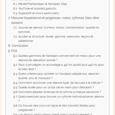
MasterTheHandpan & Handpan Dojo
YouTube et tutoriels gratuits
Superprof et cours particuliers
Mesurer l’expérience et progresser: notes, rythmes, bien-être
ressenti
Journal de séance: humeur, stress, concentration, qualité du
sommeil
Ajuster la structure: durée, gamme, exercices, leçons et
plateforme
Conclusion
FAQ
Quelles gammes de handpan conviennent le mieux pour une
séance de relaxation sonore ?
Faut-il privilégier un accordage à 432 Hz plutôt qu’à 440 Hz pour
le bien-être ?
Quels critères pour acheter un handpan adapté aux séances :
qualité, prix et marques ?
Comment structurer une séance type, de l’accueil à la clôture ?
Quelle durée pour un script clé en main pour débutant ?
Comment adapter le tempo et le rythme à chaque personne ?
Quels exercices pour trouver un rythme individualisé en séance
?
Où trouver des cours en ligne et des tutoriels fiables pour
progresser ?
Les leçons particulières valent-elles l’investissement ?