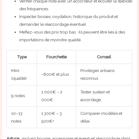
Vérifier chaque note avec un accordeur et écouter la stabilité
des fréquences.
Inspecter bosses, oxydation, historique du produit et
demander le réaccordage éventuel.
Méfiez-vous des prix trop bas : ils peuvent être liés à des
importations de moindre qualité.
Type
Fourchette
Conseil
Mini
Privilégier artisans
~800€ et plus
(qualité)
reconnus
1 000€ – 2
Tester sustain et
9 notes
000€
accordage
10–13
1 300€ – 3
Comparer modèles et
notes
500€+
délai
Astuce
: incluez housse, accessoires et éventuel réaccordage dans