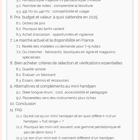
Pentatonique majeure vs pentatonique mineure
Nombre de notes : comprendre la tessiture
432 Hz ou 440 Hz : compatibilité et usage
Prix, budget et valeur: à quoi s’attendre en 2025
Ordres de prix
Pourquoi les tarifs varient
Achat d’occasion : opportunités et vigilance
Le marché actuel et la disponibilité en France
Rareté des modèles vs demande pour 7–9 notes
Où chercher : fabricants, boutiques en ligne et magasins
spécialisés
Bien acheter: critères de sélection et vérifications essentielles
Qualité sonore
Évaluer un fabricant
Essais, démos et ressources
Alternatives et compléments au mini handpan
Steel tongue drum : coût, accessibilité et pédagogie
Passerelles vers des instruments plus riches
Conclusion
FAQ
Qu’est-ce qu’un mini handpan et en quoi diffère-t-il d’un
handpan « full range » ?
Pourquoi les mini ont souvent une gamme pentatonique et
pas de demi-tons ?
Le son d’un mini est-il vraiment différent d’un handpan