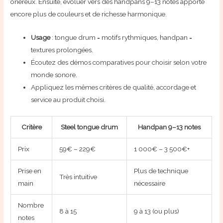
onéreux. Ensuite, évoluer vers des handpans 9–13 notes apporte
encore plus de couleurs et de richesse harmonique.
Usage
: tongue drum = motifs rythmiques, handpan =
textures prolongées.
Écoutez des démos comparatives pour choisir selon votre
monde sonore.
Appliquez les mêmes critères de qualité, accordage et
service au produit choisi.
Critère
Steel tongue drum
Handpan 9–13 notes
Prix
59€ – 229€
1 000€ – 3 500€+
Prise en
Plus de technique
Très intuitive
main
nécessaire
Nombre
8 à 15
9 à 13 (ou plus)
notes