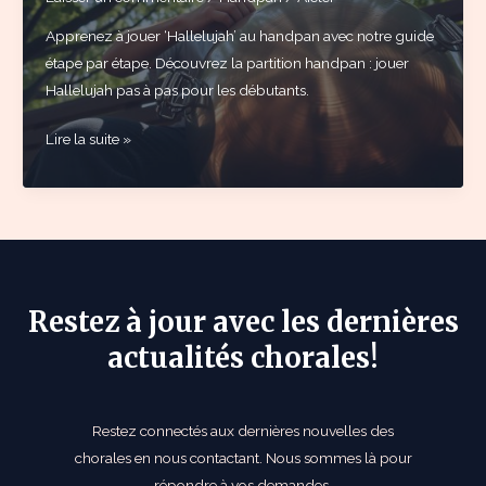
Apprenez à jouer ‘Hallelujah’ au handpan avec notre guide
étape par étape. Découvrez la partition handpan : jouer
Hallelujah pas à pas pour les débutants.
Partition
Lire la suite »
handpan
:
jouer
Hallelujah
pas
à
Restez à jour avec les dernières
pas
actualités chorales!
Restez connectés aux dernières nouvelles des
chorales en nous contactant. Nous sommes là pour
répondre à vos demandes.