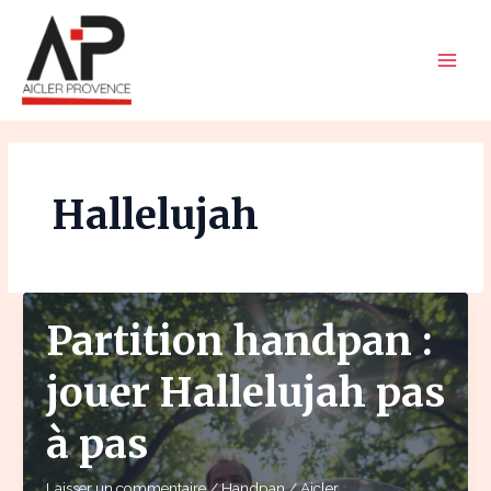
Aller
Main
au
Men
contenu
Hallelujah
Partition handpan :
jouer Hallelujah pas
à pas
Laisser un commentaire
/
Handpan
/
Aicler